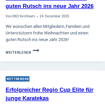
guten Rutsch ins neue Jahr 2026
Von
DKD Kirchheim
24. Dezember 2025
Wir wünschen allen Mitgliedern, Familien und
Unterstützern frohe Weihnachten und einen
guten Rutsch ins neue Jahr 2026!
FROHE
WEITERLESEN
WEIHNACHTEN
UND
EINEN
GUTEN
RUTSCH
WETTBEWERB
INS
NEUE
Erfolgreicher Regio Cup Elite für
JAHR
junge Karatekas
2026