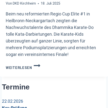
Von
DKD Kirchheim
18. Juli 2025
Beim neu reformierten Regio Cup Elite #1 in
Heilbronn-Neckargartach zeigten die
Nachwuchstalente des Dhammika Karate-Do
tolle Kata-Darbietungen. Die Karate-Kids
überzeugten auf ganzer Linie, sorgten für
mehrere Podiumsplatzierungen und erreichten
sogar ein vereinsinternes Finale!
ERFOLGREICHER
WEITERLESEN
REGIO
CUP
ELITE
Termine
FÜR
JUNGE
KARATEKAS
22.02.2026
Kyu-Prüfung