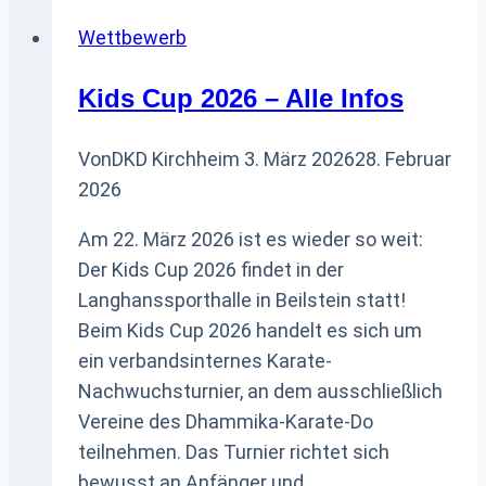
beim
Wettbewerb
Roba-
Klostercup
Kids Cup 2026 – Alle Infos
2025
Von
DKD Kirchheim
3. März 2026
28. Februar
2026
Am 22. März 2026 ist es wieder so weit:
Der Kids Cup 2026 findet in der
Langhanssporthalle in Beilstein statt!
Beim Kids Cup 2026 handelt es sich um
ein verbandsinternes Karate-
Nachwuchsturnier, an dem ausschließlich
Vereine des Dhammika-Karate-Do
teilnehmen. Das Turnier richtet sich
bewusst an Anfänger und