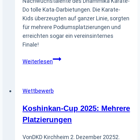
Nachwuchstalente des Dhammika Karate-
Do tolle Kata-Darbietungen. Die Karate-
Kids überzeugten auf ganzer Linie, sorgten
für mehrere Podiumsplatzierungen und
erreichten sogar ein vereinsinternes
Finale!
Erfolgreicher
Weiterlesen
Regio
Cup
Elite
Wettbewerb
für
junge
Koshinkan-Cup 2025: Mehrere
Karatekas
Platzierungen
Von
DKD Kirchheim
2. Dezember 2025
2.