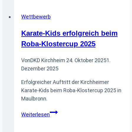
beim
Regio
Wettbewerb
Cup
Beginner
Karate-Kids erfolgreich beim
#1
Roba-Klostercup 2025
Von
DKD Kirchheim
24. Oktober 2025
1.
Dezember 2025
Erfolgreicher Auftritt der Kirchheimer
Karate-Kids beim Roba-Klostercup 2025 in
Maulbronn.
Karate-
Weiterlesen
Kids
erfolgreich